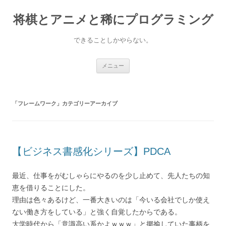
コ
ン
将棋とアニメと稀にプログラミング
テ
ン
ツ
へ
できることしかやらない。
ス
キ
ッ
プ
メニュー
「
フレームワーク
」カテゴリーアーカイブ
【ビジネス書感化シリーズ】PDCA
最近、仕事をがむしゃらにやるのを少し止めて、先人たちの知
恵を借りることにした。
理由は色々あるけど、一番大きいのは「今いる会社でしか使え
ない働き方をしている」と強く自覚したからである。
大学時代から「意識高い系かよｗｗｗ」と揶揄していた事柄を