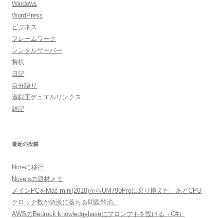
Windows
WordPress
ビジネス
フレームワーク
レンタルサーバー
将棋
日記
自分語り
遊戯王デュエルリンクス
雑記
最近の投稿
Noteに移行
Novelsの題材メモ
メインPCをMac mini(2018)からUM790Proに乗り換えた。あとCPU
クロック数が急激に落ちる問題解消。
AWSのBedrock knowledgebaseにプロンプトを投げる（C#）