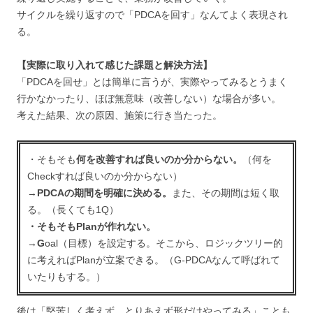
サイクルを繰り返すので「PDCAを回す」なんてよく表現され
る。
【実際に取り入れて感じた課題と解決方法】
「PDCAを回せ」とは簡単に言うが、実際やってみるとうまく
行かなかったり、ほぼ無意味（改善しない）な場合が多い。
考えた結果、次の原因、施策に行き当たった。
・そもそも
何を改善すれば良いのか分からない。
（何を
Checkすれば良いのか分からない）
→
PDCAの期間を明確に決める。
また、その期間は短く取
る。（長くても1Q）
・そもそもPlanが作れない。
→
G
oal（目標）を設定する。そこから、ロジックツリー的
に考えればPlanが立案できる。（G-PDCAなんて呼ばれて
いたりもする。）
後は「堅苦しく考えず、とりあえず形だけやってみる」ことも