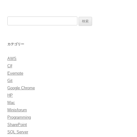
検
索:
カテゴリー
AWS
C#
Evernote
Git
Google Chrome
HP
Mac
Minisforum
Programming
SharePoint
SQL Server