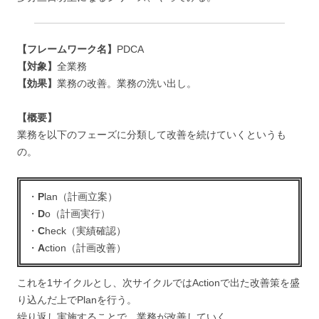
【フレームワーク名】
PDCA
【対象】
全業務
【効果】
業務の改善。業務の洗い出し。
【概要】
業務を以下のフェーズに分類して改善を続けていくというも
の。
・
P
lan（計画立案）
・
D
o（計画実行）
・
C
heck（実績確認）
・
A
ction（計画改善）
これを1サイクルとし、次サイクルではActionで出た改善策を盛
り込んだ上でPlanを行う。
繰り返し実施することで、業務が改善していく。