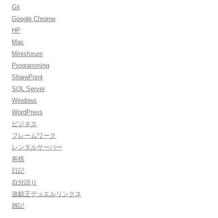
Git
Google Chrome
HP
Mac
Minisforum
Programming
SharePoint
SQL Server
Windows
WordPress
ビジネス
フレームワーク
レンタルサーバー
将棋
日記
自分語り
遊戯王デュエルリンクス
雑記