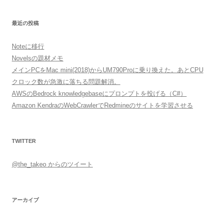
最近の投稿
Noteに移行
Novelsの題材メモ
メインPCをMac mini(2018)からUM790Proに乗り換えた。あとCPU
クロック数が急激に落ちる問題解消。
AWSのBedrock knowledgebaseにプロンプトを投げる（C#）
Amazon KendraのWebCrawlerでRedmineのサイトを学習させる
TWITTER
@the_takeo からのツイート
アーカイブ