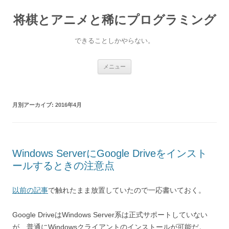
コ
ン
将棋とアニメと稀にプログラミング
テ
ン
ツ
へ
できることしかやらない。
ス
キ
ッ
プ
メニュー
月別アーカイブ:
2016年4月
Windows ServerにGoogle Driveをインスト
ールするときの注意点
以前の記事
で触れたまま放置していたので一応書いておく。
Google DriveはWindows Server系は正式サポートしていない
が、普通にWindowsクライアントのインストールが可能だ。