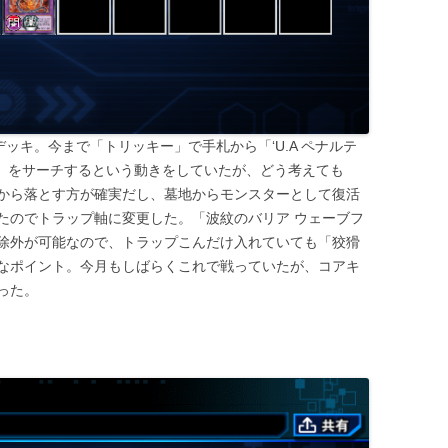
成デッキ。今まで「トリッキー」で手札から「‘U.A ペナルテ
ム」をサーチするという動きをしていたが、どう考えても
から落とす方が確実だし、墓地からモンスターとして復活
たのでトラップ軸に変更した。「波紋のバリア ウェーブフ
除外が可能なので、トラップこんだけ入れていても「狡猾
なポイント。今月もしばらくこれで戦っていたが、コアキ
った。