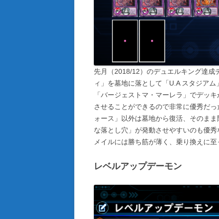
先月（2018/12）のデュエルキング達
ィ」を墓地に落として「U.A スタジア
「バージェストマ・マーレラ」でデッキ
させることができるので非常に優秀だっ
ォース」以外は墓地から復活、そのまま
な落とし穴」が発動させやすいのも優秀
メイルには勝ち筋が薄く、乗り換えに至
レベルアップデーモン