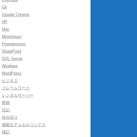
Git
Google Chrome
HP
Mac
Minisforum
Programming
SharePoint
SQL Server
Windows
WordPress
ビジネス
フレームワーク
レンタルサーバー
将棋
日記
自分語り
遊戯王デュエルリンクス
雑記