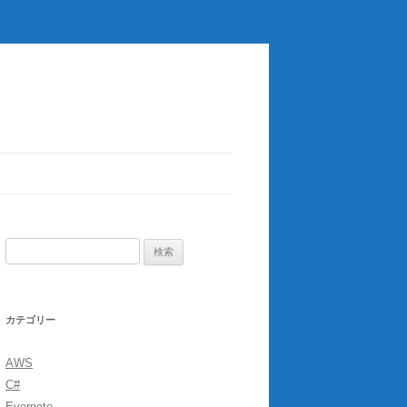
検
索:
カテゴリー
AWS
C#
Evernote