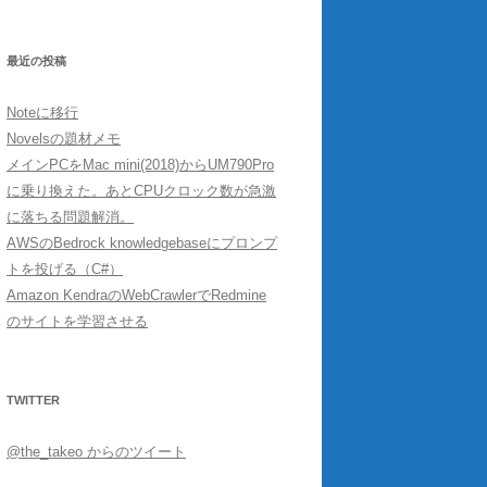
最近の投稿
Noteに移行
Novelsの題材メモ
メインPCをMac mini(2018)からUM790Pro
に乗り換えた。あとCPUクロック数が急激
に落ちる問題解消。
AWSのBedrock knowledgebaseにプロンプ
トを投げる（C#）
Amazon KendraのWebCrawlerでRedmine
のサイトを学習させる
TWITTER
@the_takeo からのツイート