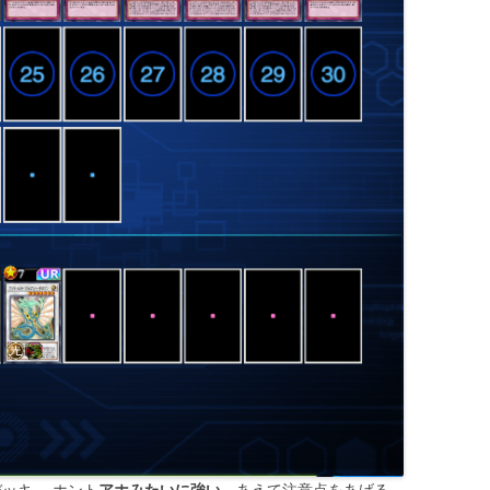
デッキ。 ホント
アホみたいに強い
。あえて注意点をあげる