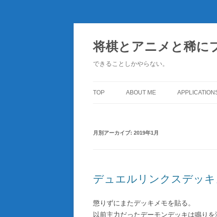
コ
ン
テ
将棋とアニメと稀に
ン
ツ
へ
できることしかやらない。
ス
キ
ッ
プ
TOP
ABOUT ME
APPLICATION
月別アーカイブ:
2019年1月
デュエルリンクスデッキ
懲りずにまたデッキメモを貼る。
以前主力だったデーモンデッキは鳴りを