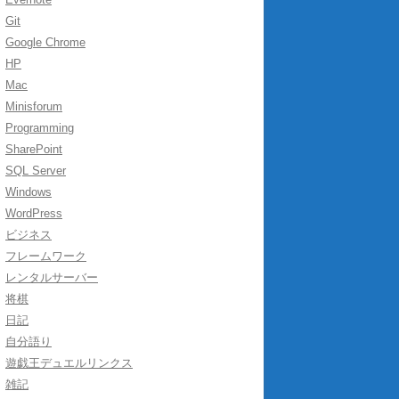
Git
Google Chrome
HP
Mac
Minisforum
Programming
SharePoint
SQL Server
Windows
WordPress
ビジネス
フレームワーク
レンタルサーバー
将棋
日記
自分語り
遊戯王デュエルリンクス
雑記