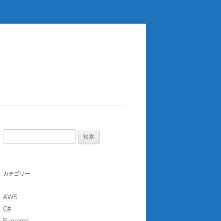
検
索:
カテゴリー
AWS
C#
Evernote