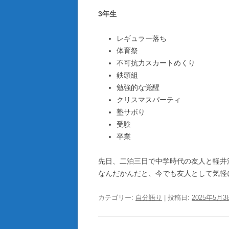
3年生
レギュラー落ち
体育祭
不可抗力スカートめくり
鉄頭組
勉強的な覚醒
クリスマスパーティ
塾サボり
受験
卒業
先日、二泊三日で中学時代の友人と軽井
なんだかんだと、今でも友人として気軽
カテゴリー:
自分語り
| 投稿日:
2025年5月3