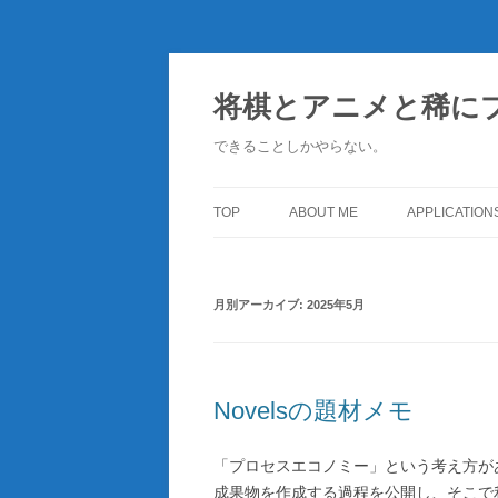
コ
ン
テ
将棋とアニメと稀に
ン
ツ
へ
できることしかやらない。
ス
キ
ッ
プ
TOP
ABOUT ME
APPLICATION
月別アーカイブ:
2025年5月
Novelsの題材メモ
「プロセスエコノミー」という考え方が
成果物を作成する過程を公開し、そこで