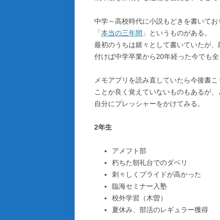
中学～高校時代に小説もどきを書いてお
「
本当の三年間
」というものがある。
最初のうちは嬉々として書いていたが、
付けば中学卒業から20年経った今でも
メモアプリを読み直していたら今後書こ
ことか良く覚えていないものもあるが、
自分にプレッシャーをかけてみる。
2年生
アメフト部
朽ちた朝礼台でのダベリ
刺々しくプライドが高かった
臨海セミナー入塾
校外学習（木曽）
夏休み、部活のレギュラー獲得