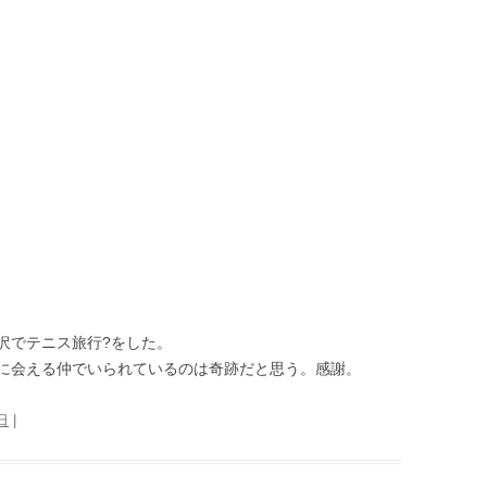
沢でテニス旅行?をした。
に会える仲でいられているのは奇跡だと思う。感謝。
日
|