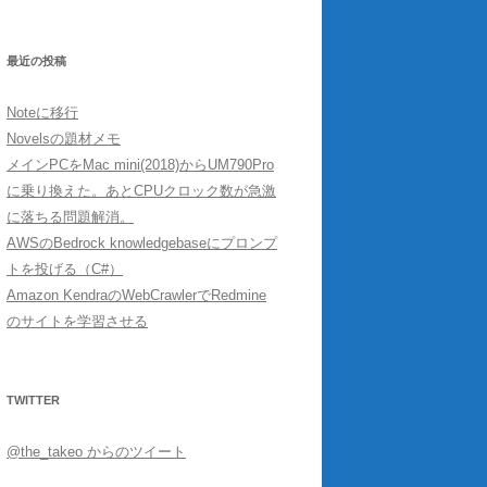
最近の投稿
Noteに移行
Novelsの題材メモ
メインPCをMac mini(2018)からUM790Pro
に乗り換えた。あとCPUクロック数が急激
に落ちる問題解消。
AWSのBedrock knowledgebaseにプロンプ
トを投げる（C#）
Amazon KendraのWebCrawlerでRedmine
のサイトを学習させる
TWITTER
@the_takeo からのツイート