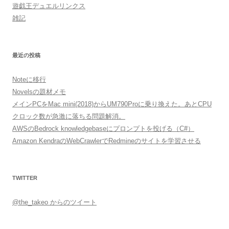
遊戯王デュエルリンクス
雑記
最近の投稿
Noteに移行
Novelsの題材メモ
メインPCをMac mini(2018)からUM790Proに乗り換えた。あとCPU
クロック数が急激に落ちる問題解消。
AWSのBedrock knowledgebaseにプロンプトを投げる（C#）
Amazon KendraのWebCrawlerでRedmineのサイトを学習させる
TWITTER
@the_takeo からのツイート