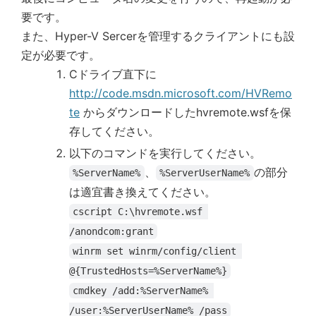
要です。
また、Hyper-V Sercerを管理するクライアントにも設
定が必要です。
Cドライブ直下に
http://code.msdn.microsoft.com/HVRemo
te
からダウンロードしたhvremote.wsfを保
存してください。
以下のコマンドを実行してください。
、
の部分
%ServerName%
%ServerUserName%
は適宜書き換えてください。
cscript C:\hvremote.wsf 
/anondcom:grant
winrm set winrm/config/client 
@{TrustedHosts=%ServerName%}
cmdkey /add:%ServerName% 
/user:%ServerUserName% /pass