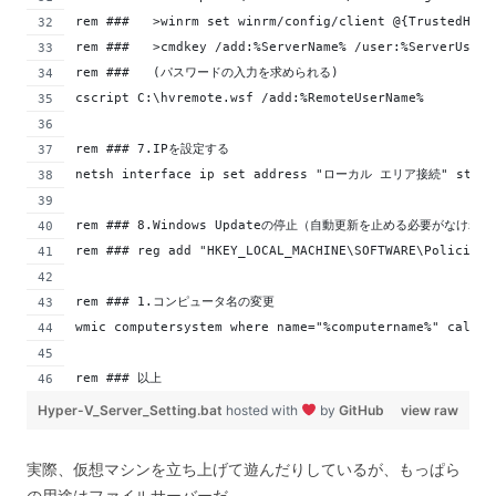
rem ###   >winrm set winrm/config/client @{TrustedHost
rem ###   >cmdkey /add:%ServerName% /user:%ServerUserN
rem ###   (パスワードの入力を求められる)
cscript C:\hvremote.wsf /add:%RemoteUserName%
rem ### 7.IPを設定する
netsh interface ip set address "ローカル エリア接続" static
rem ### 8.Windows Updateの停止（自動更新を止める必要がなけ
rem ### reg add "HKEY_LOCAL_MACHINE\SOFTWARE\Policies\
rem ### 1.コンピュータ名の変更
wmic computersystem where name="%computername%" call r
rem ### 以上
Hyper-V_Server_Setting.bat
hosted with
by
GitHub
view raw
実際、仮想マシンを立ち上げて遊んだりしているが、もっぱら