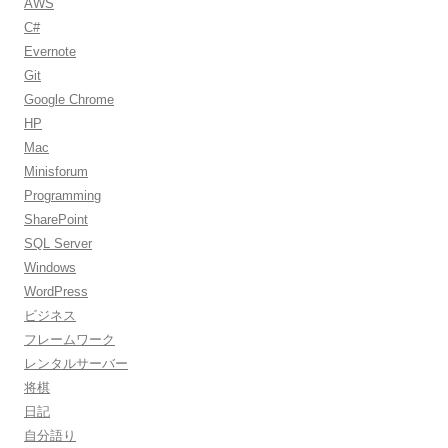
AWS
C#
Evernote
Git
Google Chrome
HP
Mac
Minisforum
Programming
SharePoint
SQL Server
Windows
WordPress
ビジネス
フレームワーク
レンタルサーバー
将棋
日記
自分語り