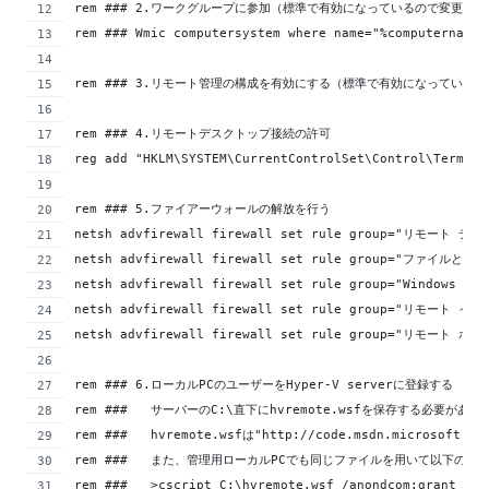
rem ### 2.ワークグループに参加（標準で有効になっているので変更の
rem ### Wmic computersystem where name="%computername%
rem ### 3.リモート管理の構成を有効にする（標準で有効になっている
rem ### 4.リモートデスクトップ接続の許可
reg add "HKLM\SYSTEM\CurrentControlSet\Control\Termina
rem ### 5.ファイアーウォールの解放を行う
netsh advfirewall firewall set rule group="リモート デス
netsh advfirewall firewall set rule group="ファイルとプ
netsh advfirewall firewall set rule group="Windows 
netsh advfirewall firewall set rule group="リモート イ
netsh advfirewall firewall set rule group="リモート ボ
rem ### 6.ローカルPCのユーザーをHyper-V serverに登録する
rem ###   サーバーのC:\直下にhvremote.wsfを保存する必要がある
rem ###   hvremote.wsfは"http://code.msdn.microsoft
rem ###   また、管理用ローカルPCでも同じファイルを用いて以下のコ
rem ###   >cscript C:\hvremote.wsf /anondcom:grant 