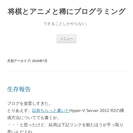
コ
ン
将棋とアニメと稀にプログラミング
テ
ン
ツ
へ
できることしかやらない。
ス
キ
ッ
プ
メニュー
月別アーカイブ:
2016年7月
生存報告
ブログを放置しすぎた。
とりあえず、
以前ちらっと書いた
Hyper-V Server 2012 R2の構
成方法についてでも書くか。
・・・と思ったけど、結局は下記リンクを観たほうが手っ取り
早いんだよね。