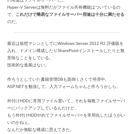
の用途はファイルサーバーだ。
Hyper-V Serverは無料だがファイル共有機能はついているの
で、
これだけで簡易なファイルサーバー用途は十分に満たせる
のだ。
最近は仮想マシンとしてにWindows Server 2012 R2 評価版を
入れ、ドメイン構成したりSharePointインストールしたりと無
意味なことをしている。
技術的な進展はない。
作ろうとしていた書籍管理DBも面倒くさくて停滞中。
ASP.NETを勉強して、入力フォームちゃんと作ろうかしら。
外付けHDDに常用ファイル置いて、それを毎晩ファイルサーバ
ーにバックアップしているんだけど、
もう外付けHDDやめてファイルサーバーを常用化したほうがい
いのかねぇ。
なんだか無駄な構成に思えてきた。