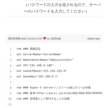
（パスワードの入力を促されるので、サーバ
ーのパスワードを入力してください）
README.md
hosted with
by
GitHub
view raw
rem ### 変数設定
set ServerName="ServerName"
set RemoteUserName="Administrator"
set IP="192.168.0.100"
set SubnetMask="255.255.255.0"
set GateWay="192.168.0.1"
rem ### Hyper-V Serverインストール後に行うべき作業
rem ### 参考:http://ascii.jp/elem/000/000/850/850959/
rem ### 管理者として実行することが必要