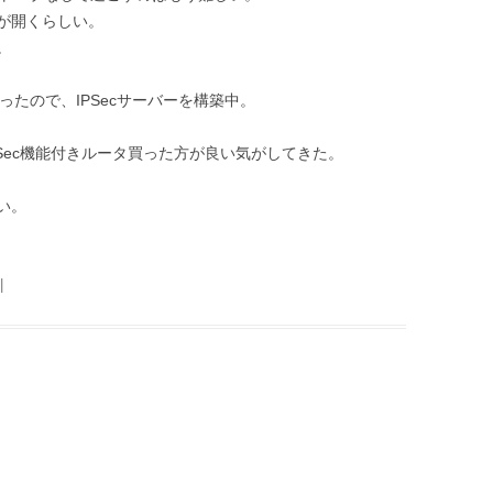
が開くらしい。
。
なったので、IPSecサーバーを構築中。
PSec機能付きルータ買った方が良い気がしてきた。
い。
|