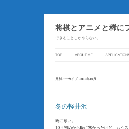
コ
ン
テ
将棋とアニメと稀に
ン
ツ
へ
できることしかやらない。
ス
キ
ッ
プ
TOP
ABOUT ME
APPLICATION
月別アーカイブ:
2016年10月
冬の軽井沢
既に寒い。
10月初めから既に寒かったけど、もう