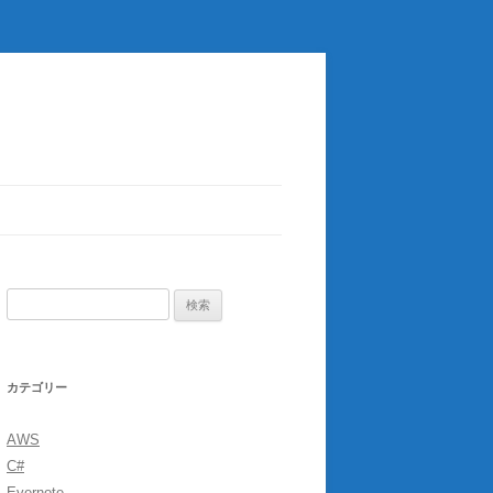
検
索:
カテゴリー
AWS
C#
Evernote