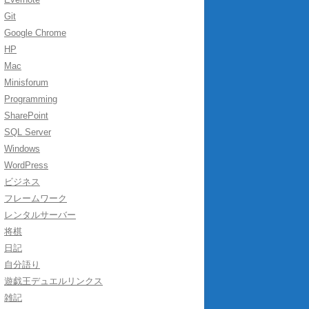
Git
Google Chrome
HP
Mac
Minisforum
Programming
SharePoint
SQL Server
Windows
WordPress
ビジネス
フレームワーク
レンタルサーバー
将棋
日記
自分語り
遊戯王デュエルリンクス
雑記