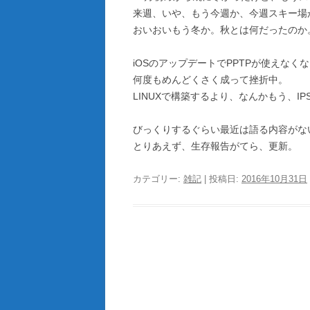
来週、いや、もう今週か、今週スキー場
おいおいもう冬か。秋とは何だったのか
iOSのアップデートでPPTPが使えなく
何度もめんどくさく成って挫折中。
LINUXで構築するより、なんかもう、I
びっくりするぐらい最近は語る内容がな
とりあえず、生存報告がてら、更新。
カテゴリー:
雑記
| 投稿日:
2016年10月31日