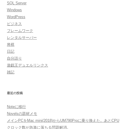
SQL Server
Windows
WordPress
ビジネス
フレームワーク
レンタルサーバー
将棋
日記
自分語り
遊戯王デュエルリンクス
雑記
最近の投稿
Noteに移行
Novelsの題材メモ
メインPCをMac mini(2018)からUM790Proに乗り換えた。あとCPU
クロック数が急激に落ちる問題解消。