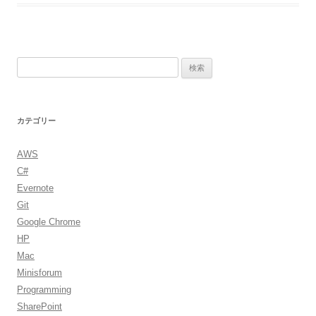
検
索:
カテゴリー
AWS
C#
Evernote
Git
Google Chrome
HP
Mac
Minisforum
Programming
SharePoint