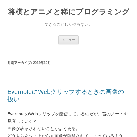
コ
ン
将棋とアニメと稀にプログラミング
テ
ン
ツ
へ
できることしかやらない。
ス
キ
ッ
プ
メニュー
月別アーカイブ:
2014年10月
EvernoteにWebクリップするときの画像の
扱い
EvernoteのWebクリップを酷使しているのだが、昔のノートを
見直していると
画像が表示されないことがよくある。
どうやらネット上から元画像が削除されてしまっているよう