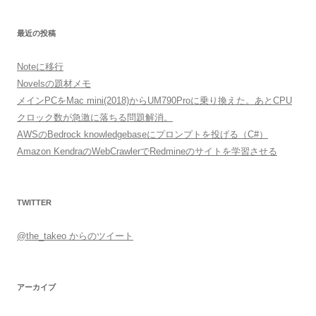
最近の投稿
Noteに移行
Novelsの題材メモ
メインPCをMac mini(2018)からUM790Proに乗り換えた。あとCPU
クロック数が急激に落ちる問題解消。
AWSのBedrock knowledgebaseにプロンプトを投げる（C#）
Amazon KendraのWebCrawlerでRedmineのサイトを学習させる
TWITTER
@the_takeo からのツイート
アーカイブ