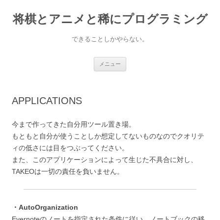
コ
ン
将棋とアニメと稀にプログラミング
テ
ン
ツ
へ
できることしかやらない。
ス
キ
ッ
プ
メニュー
APPLICATIONS
今まで作ってきた自分用ツール置き場。
もともと自分が使うことしか想定してないものなのでクオリテ
ィの低さには目をつぶってください。
また、このアプリケーションによって生じた不具合に対し、
TAKEOは一切の責任を負いません。
・AutoOrganization
Evernoteのノートを指定された条件に従い、ノートブックの移