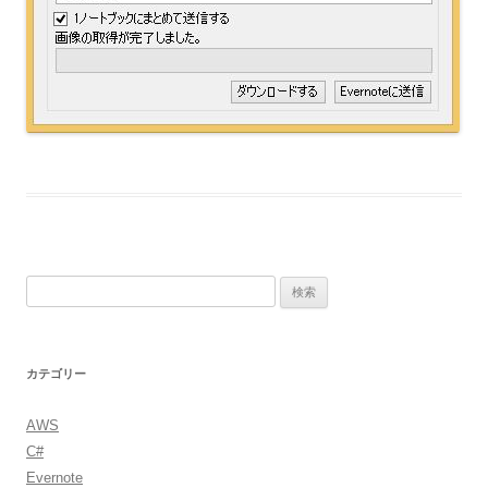
検
索:
カテゴリー
AWS
C#
Evernote