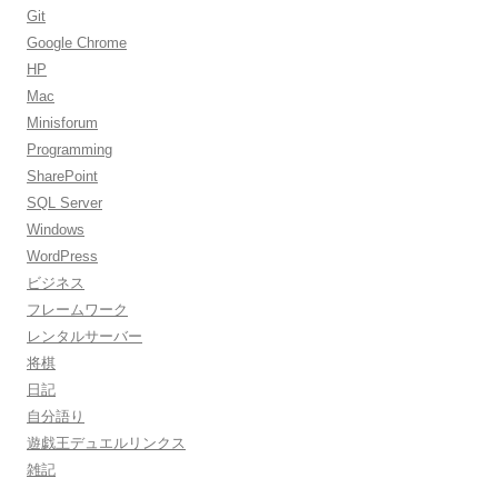
Git
Google Chrome
HP
Mac
Minisforum
Programming
SharePoint
SQL Server
Windows
WordPress
ビジネス
フレームワーク
レンタルサーバー
将棋
日記
自分語り
遊戯王デュエルリンクス
雑記