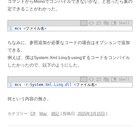
コマンドからMonoでコンパイルできないかな、と思ったら案の
定できることがわかった。
Shell
1
mcs
<
ファイル名
>
ちなみに、参照追加が必要なコードの場合はオプションで追加
できる。
例えば、僕はSystem.Xml.Linqをusingするコードをコンパイル
したかったので、以下のようにした。
Shell
1
mcs
-
r
:
System
.Xml
.Linq
.dll
<
ファイル名
>
何という内容の無さ。
カテゴリー:
C#
、
Mac
、
雑記
| 投稿日:
2015年3月15日
|