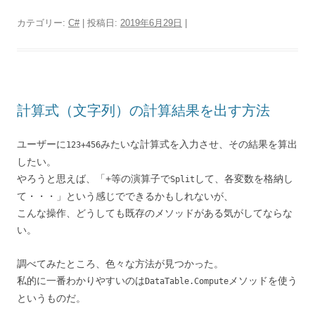
カテゴリー:
C#
| 投稿日:
2019年6月29日
|
計算式（文字列）の計算結果を出す方法
ユーザーに
みたいな計算式を入力させ、その結果を算出
123+456
したい。
やろうと思えば、「+等の演算子で
して、各変数を格納し
Split
て・・・」という感じでできるかもしれないが、
こんな操作、どうしても既存のメソッドがある気がしてならな
い。
調べてみたところ、色々な方法が見つかった。
私的に一番わかりやすいのは
メソッドを使う
DataTable.Compute
というものだ。