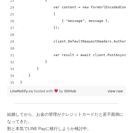
            {
                var content = new FormUrlEncodedConten
                {
                    { "message", message },
                });
                client.DefaultRequestHeaders.Authoriza
                var result = await client.PostAsync("h
            }
        }
    }
}
LineNotify.cs
hosted with
by
GitHub
view raw
結婚してから、お金の管理がクレジットカードだと若干面倒に
なってきた。
割と本気でLINE Payに移行しようか検討中。