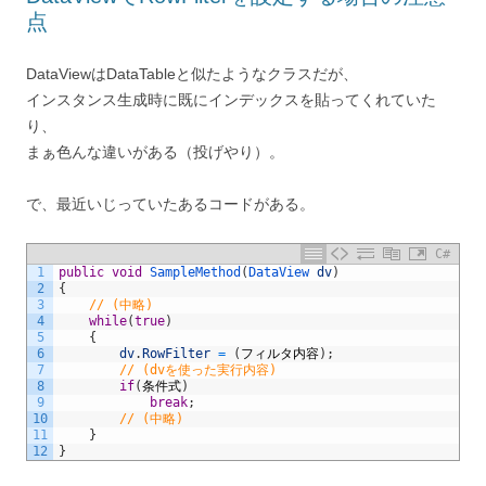
点
DataViewはDataTableと似たようなクラスだが、
インスタンス生成時に既にインデックスを貼ってくれていた
り、
まぁ色んな違いがある（投げやり）。
で、最近いじっていたあるコードがある。
C#
1
public
void
SampleMethod
(
DataView 
dv
)
2
{
3
// (中略)
4
while
(
true
)
5
{
6
dv
.
RowFilter
=
(
フィルタ内容
)
;
7
// (dvを使った実行内容)
8
if
(
条件式
)
9
break
;
10
// (中略)
11
}
12
}