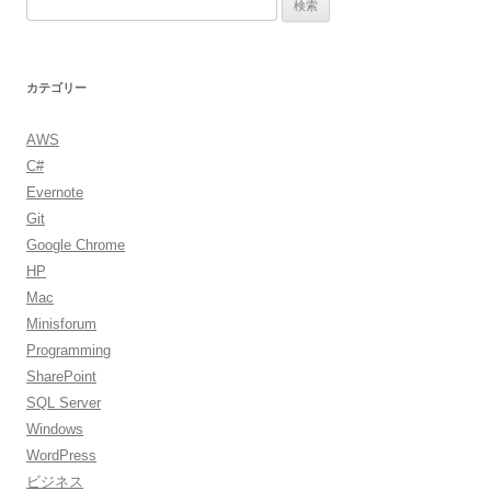
検
ナ
索:
ビ
ゲ
カテゴリー
ー
シ
AWS
ョ
C#
ン
Evernote
Git
Google Chrome
HP
Mac
Minisforum
Programming
SharePoint
SQL Server
Windows
WordPress
ビジネス