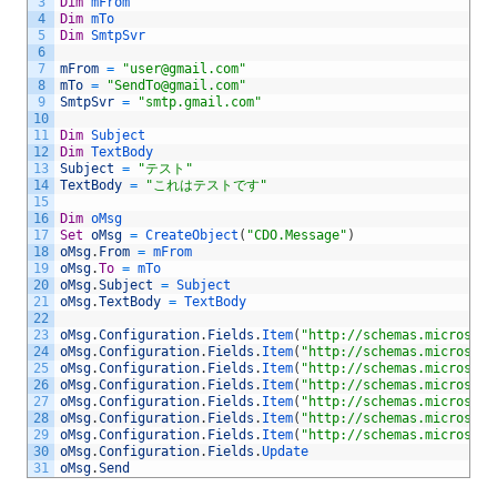
3
Dim
mFrom
4
Dim
mTo
5
Dim
SmtpSvr
6
7
mFrom
=
"user@gmail.com"
8
mTo
=
"SendTo@gmail.com"
9
SmtpSvr
=
"smtp.gmail.com"
10
11
Dim
Subject
12
Dim
TextBody
13
Subject
=
"テスト"
14
TextBody
=
"これはテストです"
15
16
Dim
oMsg
17
Set
oMsg
=
CreateObject
(
"CDO.Message"
)
18
oMsg
.
From
=
mFrom
19
oMsg
.
To
=
mTo
20
oMsg
.
Subject
=
Subject
21
oMsg
.
TextBody
=
TextBody
22
23
oMsg
.
Configuration
.
Fields
.
Item
(
"http://schemas.microsoft
24
oMsg
.
Configuration
.
Fields
.
Item
(
"http://schemas.microsoft
25
oMsg
.
Configuration
.
Fields
.
Item
(
"http://schemas.microsoft
26
oMsg
.
Configuration
.
Fields
.
Item
(
"http://schemas.microsoft
27
oMsg
.
Configuration
.
Fields
.
Item
(
"http://schemas.microsoft
28
oMsg
.
Configuration
.
Fields
.
Item
(
"http://schemas.microsoft
29
oMsg
.
Configuration
.
Fields
.
Item
(
"http://schemas.microsoft
30
oMsg
.
Configuration
.
Fields
.
Update
31
oMsg
.
Send