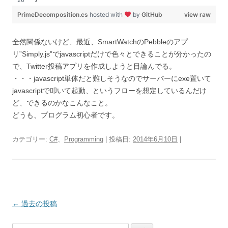
PrimeDecomposition.cs
hosted with
by
GitHub
view raw
全然関係ないけど、最近、SmartWatchのPebbleのアプ
リ”Simply.js”でjavascriptだけで色々とできることが分かったの
で、Twitter投稿アプリを作成しようと目論んでる。
・・・javascript単体だと難しそうなのでサーバーにexe置いて
javascriptで叩いて起動、というフローを想定しているんだけ
ど、できるのかなこんなこと。
どうも、プログラム初心者です。
カテゴリー:
C#
、
Programming
| 投稿日:
2014年6月10日
|
投
←
過去の投稿
稿