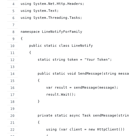
using System.Net.Http.Headers;
using System.Text;
using System.Threading.Tasks;
namespace LineNotifyForFamily
{
    public static class LineNotify
    {
        static string token = "Your Token";
        public static void SendMessage(string message)
        {
            var result = sendMessage(message);
            result.Wait();
        }
        private static async Task sendMessage(string m
        {
            using (var client = new HttpClient())