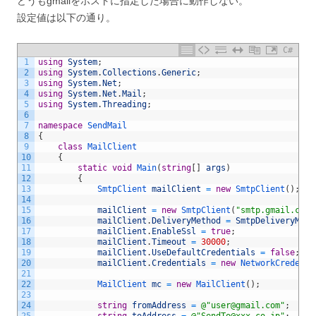
どうもgmailをホストに指定した場合に動作しない。
設定値は以下の通り。
C#
1
using
System
;
2
using
System
.
Collections
.
Generic
;
3
using
System
.
Net
;
4
using
System
.
Net
.
Mail
;
5
using
System
.
Threading
;
6
7
namespace
SendMail
8
{
9
class
MailClient
10
{
11
static
void
Main
(
string
[
]
args
)
12
{
13
SmtpClient 
mailClient
=
new
SmtpClient
(
)
;
14
15
mailClient
=
new
SmtpClient
(
"smtp.gmail.com"
16
mailClient
.
DeliveryMethod
=
SmtpDeliveryMeth
17
mailClient
.
EnableSsl
=
true
;
18
mailClient
.
Timeout
=
30000
;
19
mailClient
.
UseDefaultCredentials
=
false
;
20
mailClient
.
Credentials
=
new
NetworkCredenti
21
22
MailClient 
mc
=
new
MailClient
(
)
;
23
24
string
fromAddress
=
@"user@gmail.com"
;