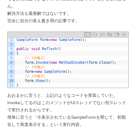
ん。
解決方法も最善解ではないです。
完全に自分の覚え書き用の記事です。
C#
1
SampleForm 
form
=
new
SampleForm
(
)
;
2
3
public
void
Reflesh
(
)
4
{
5
// (中略1)
6
form
.
Invoke
(
new
MethodInvoker
(
form
.
Close
)
)
;
7
// (中略2)
8
form
=
new
SampleForm
(
)
;
9
// (中略3)
10
form
.
Show
(
)
;
11
}
おおまかに言うと、上記のようなコードを実装していた。
InvokeしてるのはこのメソッドがUIスレッドでない別スレッド
で実行されるからです。
簡単に言うと「今表示されているSampleFormを閉じて、初期
化して再度表示する」という実行内容。