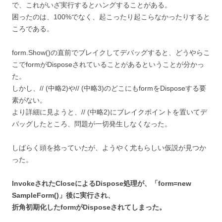
で、これがいざ実行するとハングすることがある。
困ったのは、100%でなく、起こったり起こらなかったりすると
ころである。
form.Show()の直前でブレイクしてデバッグすると、どうやらこ
こでformがDisposeされていることがあるということが分かっ
た。
しかし、// (中略2)や// (中略3)のどこにもformをDisposeする要
素がない。
より詳細に見ようと、// (中略2)にブレイクポイントを置いてデ
バッグしたところ、問題が一切発生しなくなった。
しばらく頭を捻っていたが、ようやく尤もらしい仮説が見つか
った。
InvokeされたCloseによるDispose処理が、「form=new
SampleForm()」後に実行され、
折角初期化したformがDisposeされてしまった。