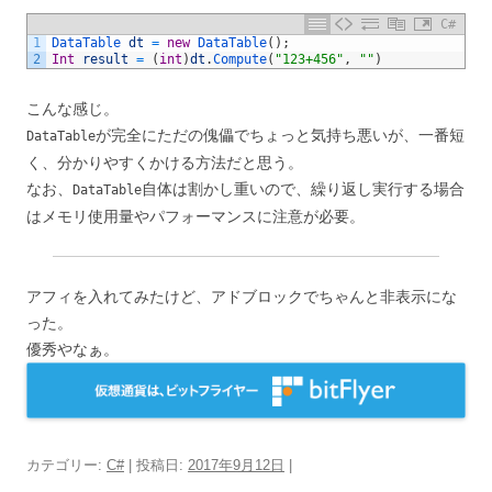
C#
1
DataTable 
dt
=
new
DataTable
(
)
;
2
Int
result
=
(
int
)
dt
.
Compute
(
"123+456"
,
""
)
こんな感じ。
が完全にただの傀儡でちょっと気持ち悪いが、一番短
DataTable
く、分かりやすくかける方法だと思う。
なお、
自体は割かし重いので、繰り返し実行する場合
DataTable
はメモリ使用量やパフォーマンスに注意が必要。
アフィを入れてみたけど、アドブロックでちゃんと非表示にな
った。
優秀やなぁ。
カテゴリー:
C#
| 投稿日:
2017年9月12日
|