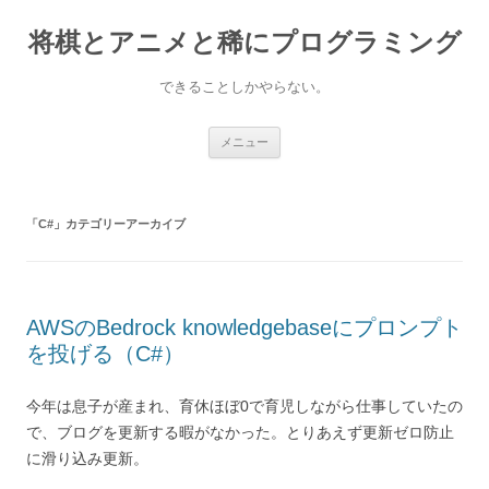
コ
ン
将棋とアニメと稀にプログラミング
テ
ン
ツ
へ
できることしかやらない。
ス
キ
ッ
プ
メニュー
「
C#
」カテゴリーアーカイブ
AWSのBedrock knowledgebaseにプロンプト
を投げる（C#）
今年は息子が産まれ、育休ほぼ0で育児しながら仕事していたの
で、ブログを更新する暇がなかった。とりあえず更新ゼロ防止
に滑り込み更新。