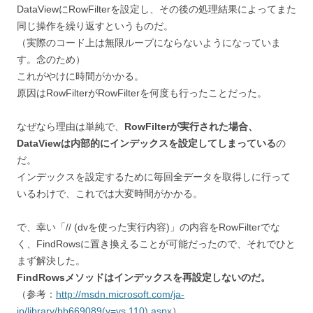
DataViewにRowFilterを設定し、その後の処理結果によってまた
同じ操作を繰り返すというものだ。
（実際のコード上は無限ループにならないようになっていま
す。念のため）
これがやけに時間がかかる。
原因はRowFilterがRowFilterを何度も行ったことだった。
なぜなら理由は単純で、
RowFilterが実行された場合、
DataViewは内部的にインデックスを設定してしまっている
の
だ。
インデックスを設定するために毎回全データを取得しに行って
いるわけで、これでは大変時間がかかる。
で、幸い「// (dvを使った実行内容)」の内容をRowFilterでな
く、FindRowsに置き換えることが可能だったので、それでひと
まず解決した。
FindRowsメソッドはインデックスを再設定しないのだ。
（参考：
http://msdn.microsoft.com/ja-
jp/library/bb669089(v=vs.110).aspx
）