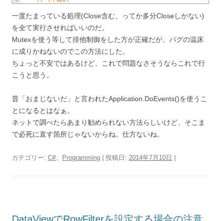
一度たまっている処理(Close含む、ってか多分Closeしかない)
を全て実行させればいいのだ。
Mutexを使う等して排他制御をした方が正確だが、バグの温床
に成りかねないのでこの方法にした。
ちょっと不安ではあるけど、これで問題なさそうならこれで行
こうと思う。
昔「おまじないだ」と言われたApplication.DoEvents()を使うこ
とになるとはなぁ。
ネットで調べたらあまり勧められない方法らしいけど、そこま
で必死に直す箇所じゃないからね。仕方ないね。
カテゴリー:
C#
、
Programming
| 投稿日:
2014年7月10日
|
DataViewでRowFilterを設定する場合の注意