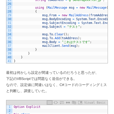
25
string
toAddress
=
@"SendTo@xxx.co.jp"
;
26
27
using
(
MailMessage 
msg
=
new
MailMessage
(
)
)
28
{
29
msg
.
From
=
new
MailAddress
(
fromAddress
)
;
30
msg
.
BodyEncoding
=
System
.
Text
.
Encoding
.
31
msg
.
SubjectEncoding
=
System
.
Text
.
Encodi
32
msg
.
Subject
=
"テスト"
;
33
34
msg
.
To
.
Clear
(
)
;
35
msg
.
To
.
Add
(
toAddress
)
;
36
msg
.
Body
=
"これはテストです"
;
37
mailClient
.
Send
(
msg
)
;
38
}
39
}
40
}
41
}
最初は何かしら設定が間違っているのだろうと思ったが、
下記のVBScriptでは問題なく送信ができる。
なので、設定値に間違いはなく、C#コードのコーディングミス
と判断し、調査していた。
Visual Basic
1
Option
Explicit
2