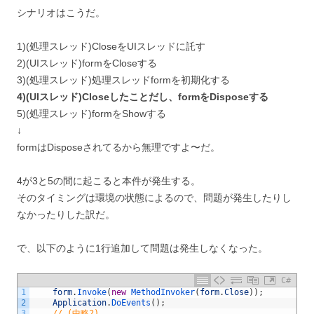
シナリオはこうだ。
1)(処理スレッド)CloseをUIスレッドに託す
2)(UIスレッド)formをCloseする
3)(処理スレッド)処理スレッドformを初期化する
4)(UIスレッド)Closeしたことだし、formをDisposeする
5)(処理スレッド)formをShowする
↓
formはDisposeされてるから無理ですよ〜だ。
4が3と5の間に起こると本件が発生する。
そのタイミングは環境の状態によるので、問題が発生したりし
なかったりした訳だ。
で、以下のように1行追加して問題は発生しなくなった。
C#
1
form
.
Invoke
(
new
MethodInvoker
(
form
.
Close
)
)
;
2
Application
.
DoEvents
(
)
;
3
// (中略2)