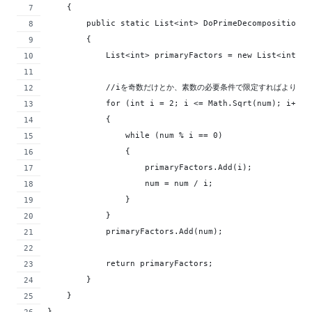
    {
        public static List<int> DoPrimeDecomposition(i
        {
            List<int> primaryFactors = new List<int>()
            //iを奇数だけとか、素数の必要条件で限定すればより効
            for (int i = 2; i <= Math.Sqrt(num); i++)
            {
                while (num % i == 0)
                {
                    primaryFactors.Add(i);
                    num = num / i;
                }
            }
            primaryFactors.Add(num);
            return primaryFactors;
        }
    }
}