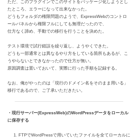
ただ、このプラグインでこのサイトをパッケージ化しようとし
たところ、エラーになって出来なかった。
どうもフォルダの権限問題のようで、ExpressWebのコントロ
ールパネルから権限フルにしても無理だったので、
仕方なく諦め、手動での移行を行うことを決めた。
テスト環境で試行錯誤を繰り返し、ようやくできた。
どうも一部通常とは異なるやり方をしている箇所もあるが、こ
うやらないとできなかったので仕方が無い。
原因調査は置いておいて、実際に行った手順を記録する。
なお、俺がやったのは「現行のドメイン名をそのまま用いる」
移行であるので、ご了承いただきたい。
・現行サーバー(ExpressWeb)のWordPressデータをローカル
に保存する
FTPでWordPressで用いていたファイルを全てローカルに