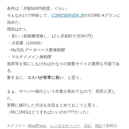
条件は「月額500円程度」ぐらい。
そんなわけで吟味して、
CORESERVER.JP
のCORE-Aプランに
決めた。
理由は4つ。
・安い（初期費用無し、12ヶ月契約で月397円）
・大容量（120GB）
・MySQLデータベース数無制限
・マルチドメイン無制限
負荷等を気にしなければかなりの複数サイトの運用も可能であ
る。
要するに、
コスパが非常に良い
、と思う。
まぁ、サーバー移行という作業が初めてなので、四苦八苦し
た。
実際に移行した方法を次回まとめておこうと思う。
（特にDNSはどうすればいいのか???だった）
カテゴリー:
WordPress
、
レンタルサーバー
、
日記
、
雑記
| 投稿日: