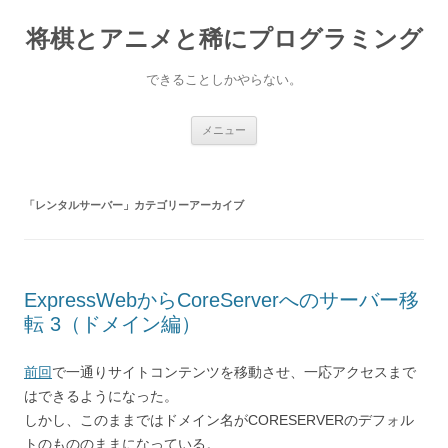
コ
ン
将棋とアニメと稀にプログラミング
テ
ン
ツ
へ
できることしかやらない。
ス
キ
ッ
プ
メニュー
「
レンタルサーバー
」カテゴリーアーカイブ
ExpressWebからCoreServerへのサーバー移
転 3（ドメイン編）
前回
で一通りサイトコンテンツを移動させ、一応アクセスまで
はできるようになった。
しかし、このままではドメイン名がCORESERVERのデフォル
トのもののままになっている。