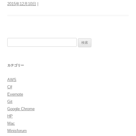
2015年12月10日
|
検
索:
カテゴリー
AWS
C#
Evernote
Git
Google Chrome
HP
Mac
Minisforum