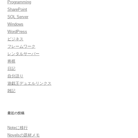
Programming
SharePoint
SQL Server
Windows
WordPress
ビジネス
フレームワーク
レンタルサーバー
将棋
日記
自分語り
遊戯王デュエルリンクス
雑記
最近の投稿
Noteに移行
Novelsの題材メモ