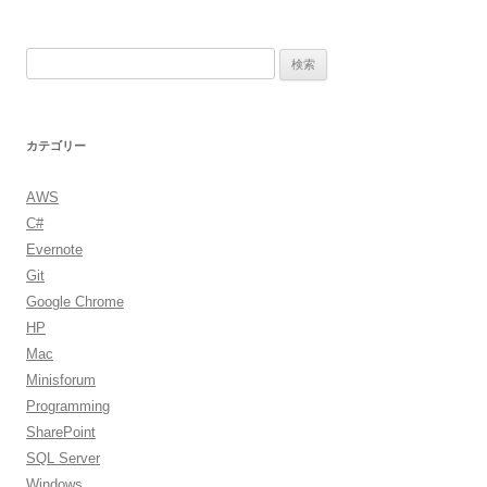
検
索:
カテゴリー
AWS
C#
Evernote
Git
Google Chrome
HP
Mac
Minisforum
Programming
SharePoint
SQL Server
Windows