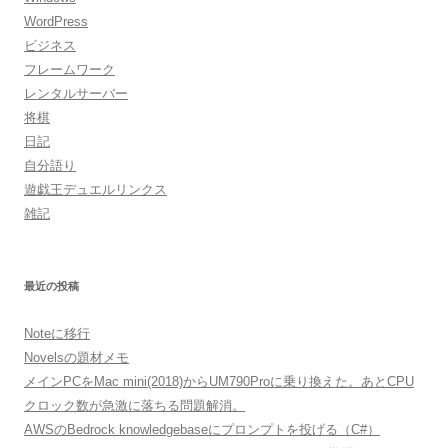
WordPress
ビジネス
フレームワーク
レンタルサーバー
将棋
日記
自分語り
遊戯王デュエルリンクス
雑記
最近の投稿
Noteに移行
Novelsの題材メモ
メインPCをMac mini(2018)からUM790Proに乗り換えた。あとCPU
クロック数が急激に落ちる問題解消。
AWSのBedrock knowledgebaseにプロンプトを投げる（C#）