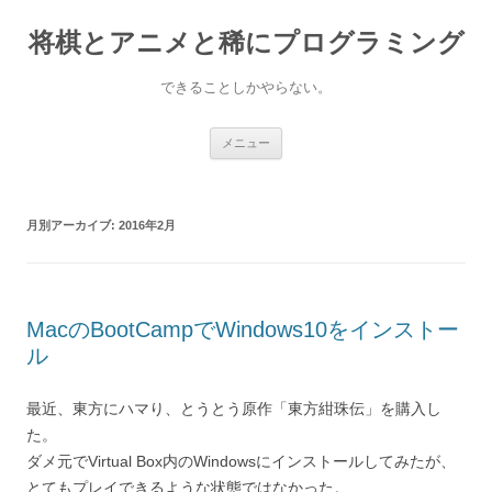
コ
ン
将棋とアニメと稀にプログラミング
テ
ン
ツ
へ
できることしかやらない。
ス
キ
ッ
プ
メニュー
月別アーカイブ:
2016年2月
MacのBootCampでWindows10をインストー
ル
最近、東方にハマり、とうとう原作「東方紺珠伝」を購入し
た。
ダメ元でVirtual Box内のWindowsにインストールしてみたが、
とてもプレイできるような状態ではなかった。