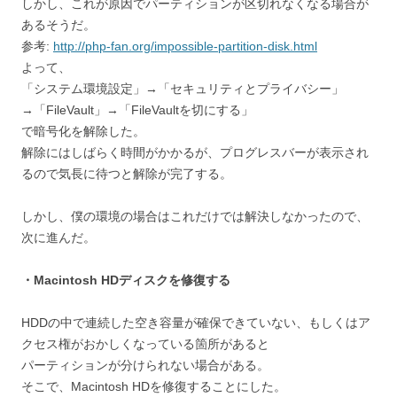
しかし、これが原因でパーティションが区切れなくなる場合が
あるそうだ。
参考:
http://php-fan.org/impossible-partition-disk.html
よって、
「システム環境設定」→「セキュリティとプライバシー」
→「FileVault」→「FileVaultを切にする」
で暗号化を解除した。
解除にはしばらく時間がかかるが、プログレスバーが表示され
るので気長に待つと解除が完了する。
しかし、僕の環境の場合はこれだけでは解決しなかったので、
次に進んだ。
・Macintosh HDディスクを修復する
HDDの中で連続した空き容量が確保できていない、もしくはア
クセス権がおかしくなっている箇所があると
パーティションが分けられない場合がある。
そこで、Macintosh HDを修復することにした。