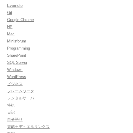
Evernote
Git
Google Chrome
HP
Mac
Minisforum
Programming
SharePoint
SQL Server
Windows
WordPress
ビジネス
フレームワーク
レンタルサーバー
将棋
日記
自分語り
遊戯王デュエルリンクス