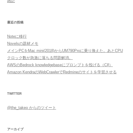
雑記
最近の投稿
Noteに移行
Novelsの題材メモ
メインPCをMac mini(2018)からUM790Proに乗り換えた。あとCPU
クロック数が急激に落ちる問題解消。
AWSのBedrock knowledgebaseにプロンプトを投げる（C#）
Amazon KendraのWebCrawlerでRedmineのサイトを学習させる
TWITTER
@the_takeo からのツイート
アーカイブ