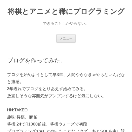
コ
ン
将棋とアニメと稀にプログラミング
テ
ン
ツ
へ
できることしかやらない。
ス
キ
ッ
プ
メニュー
ブログを作ってみた。
ブログを始めようとして早3年、人間やらなきゃやらないんだな
と痛感。
3年遅れでブログをとりあえず始めてみる。
放置しそうな雰囲気がプンプンするけど気にしない。
HN:TAKEO
趣味:将棋、麻雀
将棋:24でR1000前後、将棋ウォーズで初段
プログラミング:C#しかやったことないクズ。あとSQLを申し訳