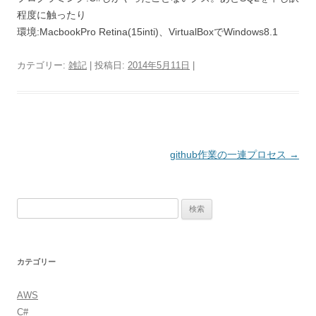
程度に触ったり
環境:MacbookPro Retina(15inti)、VirtualBoxでWindows8.1
カテゴリー:
雑記
| 投稿日:
2014年5月11日
|
投
github作業の一連プロセス
→
稿
ナ
検
ビ
索:
ゲ
ー
カテゴリー
シ
ョ
AWS
ン
C#