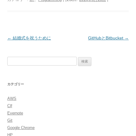
投
←
結婚式を祝うために
GitHubとBitbucket
→
稿
ナ
検
ビ
索:
ゲ
ー
カテゴリー
シ
ョ
AWS
ン
C#
Evernote
Git
Google Chrome
HP