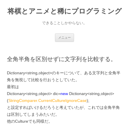
コ
ン
将棋とアニメと稀にプログラミング
テ
ン
ツ
へ
できることしかやらない。
ス
キ
ッ
プ
メニュー
全角半角を区別せずに文字列を比較する。
Dictionary<string,object>のキーについて、ある文字列と全角半
角を無視して比較を行おうとしていた。
最初は
Dictionary<string,object> dic=
new
Dictionary<string,object>
(
StringComparer.CurrentCultureIgnoreCase
);
と設定すればいけるだろうと考えていたが、これでは全角半角
は区別してしまうみたいだ。
他のCultureでも同様だ。