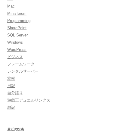
Mac
Minisforum
Programming
SharePoint
SQL Server
Windows
WordPress
ビジネス
フレームワーク
レンタルサーバー
将棋
日記
自分語り
遊戯王デュエルリンクス
雑記
最近の投稿