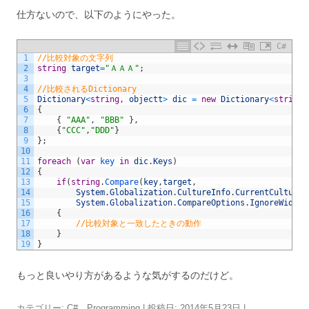
仕方ないので、以下のようにやった。
C#
1
//比較対象の文字列
2
string
target
=
"ＡＡＡ"
;
3
4
//比較されるDictionary
5
Dictionary
<
string
,
objectt
>
dic
=
new
Dictionary
<
string
,
6
{
7
{
"AAA"
,
"BBB"
}
,
8
{
"CCC"
,
"DDD"
}
9
}
;
10
11
foreach
(
var
key 
in
dic
.
Keys
)
12
{
13
if
(
string
.
Compare
(
key
,
target
,
14
System
.
Globalization
.
CultureInfo
.
CurrentCulture
,
15
System
.
Globalization
.
CompareOptions
.
IgnoreWidth
)
16
{
17
//比較対象と一致したときの動作
18
}
19
}
もっと良いやり方があるような気がするのだけど。
カテゴリー:
C#
、
Programming
| 投稿日:
2014年5月23日
|