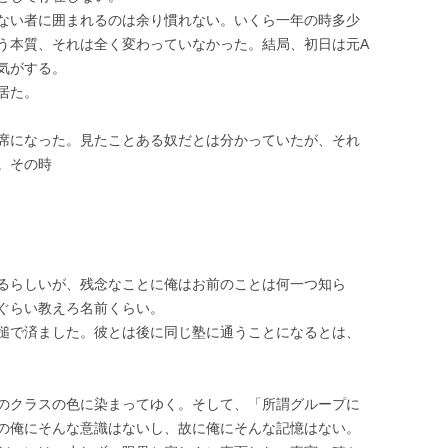
ない者に囲まれるのは余り慣れない。いくら一年の時多少
う本質、それは全く変わっていなかった。結局、初日は元A
気がする。
居た。
席になった。見たことある奴だとは分かっていたが、それ
。その時
るらしいが、残念なことに俺はお前のことは何一つ知ら
ぐらい教えろ名前くらい。
槌で済ました。彼とは後に同じ塾に通うことになるとは、
のクラスの色に染まってゆく。そして、「所謂グループに
の俺にそんな意識はないし、故に俺にそんな記憶はない。