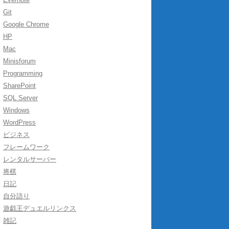
Git
Google Chrome
HP
Mac
Minisforum
Programming
SharePoint
SQL Server
Windows
WordPress
ビジネス
フレームワーク
レンタルサーバー
将棋
日記
自分語り
遊戯王デュエルリンクス
雑記