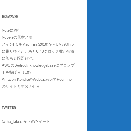
最近の投稿
Noteに移行
Novelsの題材メモ
メインPCをMac mini(2018)からUM790Pro
に乗り換えた。あとCPUクロック数が急激
に落ちる問題解消。
AWSのBedrock knowledgebaseにプロンプ
トを投げる（C#）
Amazon KendraのWebCrawlerでRedmine
のサイトを学習させる
TWITTER
@the_takeo からのツイート