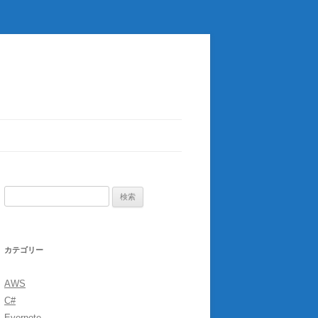
検
索:
カテゴリー
AWS
C#
Evernote