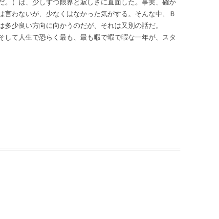
だ。）は、少しずつ限界と寂しさに直面した。事実、確か
は言わないが、少なくはなかった気がする。そんな中、Ｂ
は多少良い方向に向かうのだが、それは又別の話だ。
そして人生で恐らく最も、最も暇で暇で暇な一年が、スタ