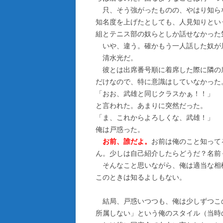
只、そう強がったものの、やはり知ら
知名度を上げたとしても、人見知りとい
組とテニス部の奴らとしか話せなかった
いや、違う。確かもう一人話した奴が
清水光だ。
彼とは出席番号順に着席した際に隣の
だけなので、特に意識はしていなかった
「おお、武雄と同じクラスかぁ！！」
と言われた。あまりに突然だった。
「ま、これからよろしくな、武雄！」
俺は戸惑った。
お前、誰だよ。
お前は俺のこと知って
ん。少しは自己紹介したらどうだ？名前
そんなこと思いながら、俺は適当な相
このときは知るよしもない。
結局、戸惑いつつも、俺は少しずつこ
所属しない」という俺のスタイル（当時