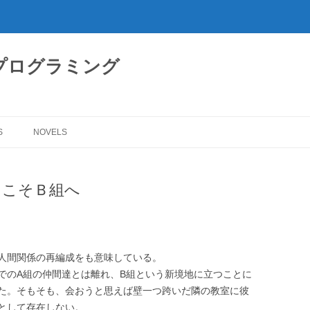
プログラミング
S
NOVELS
うこそＢ組へ
人間関係の再編成をも意味している。
のA組の仲間達とは離れ、B組という新境地に立つことに
た。そもそも、会おうと思えば壁一つ跨いだ隣の教室に彼
として存在しない。