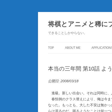
コ
ン
テ
将棋とアニメと稀に
ン
ツ
へ
できることしかやらない。
ス
キ
ッ
プ
TOP
ABOUT ME
APPLICATION
本当の三年間 第10話 よ
公開日: 2008/03/18
進級。新しい出会い。それは同時に、
春恒例のクラス替えにより、俺は今まで
なった。もっとも、大した不安は無かっ
らは居るのだ。困るようなことは何一つ