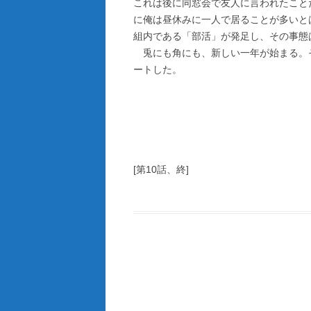
これは後に同窓会で友人に言われたこと
に俺は昼休みに一人で居ることが多いと
組内である「部活」が発足し、その事態
兎にも角にも、新しい一年が始まる。
ートした。
[第10話、終]