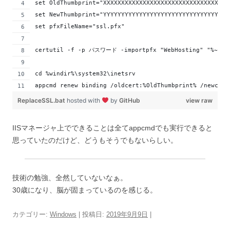
set OldThumbprint="XXXXXXXXXXXXXXXXXXXXXXXXXXXXXXXXXXX
set NewThumbprint="YYYYYYYYYYYYYYYYYYYYYYYYYYYYYYYYYYY
set pfxFileName="ssl.pfx"
certutil -f -p パスワード -importpfx "WebHosting" "%~dp0%
cd %windir%\system32\inetsrv
appcmd renew binding /oldcert:%OldThumbprint% /newcert
ReplaceSSL.bat
hosted with
by
GitHub
view raw
IISマネージャ上でできることは全てappcmdでも実行できると
思っていたのだけど、どうもそうでもないらしい。
技術の勉強、全然していないなぁ。
30歳になり、脳が固まっているのを感じる。
カテゴリー:
Windows
| 投稿日:
2019年9月9日
|