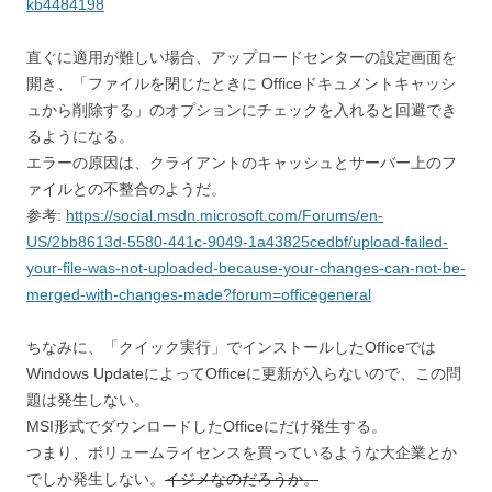
kb4484198
直ぐに適用が難しい場合、アップロードセンターの設定画面を
開き、「ファイルを閉じたときに Officeドキュメントキャッシ
ュから削除する」のオプションにチェックを入れると回避でき
るようになる。
エラーの原因は、クライアントのキャッシュとサーバー上のフ
ァイルとの不整合のようだ。
参考:
https://social.msdn.microsoft.com/Forums/en-
US/2bb8613d-5580-441c-9049-1a43825cedbf/upload-failed-
your-file-was-not-uploaded-because-your-changes-can-not-be-
merged-with-changes-made?forum=officegeneral
ちなみに、「クイック実行」でインストールしたOfficeでは
Windows UpdateによってOfficeに更新が入らないので、この問
題は発生しない。
MSI形式でダウンロードしたOfficeにだけ発生する。
つまり、ボリュームライセンスを買っているような大企業とか
でしか発生しない。
イジメなのだろうか。