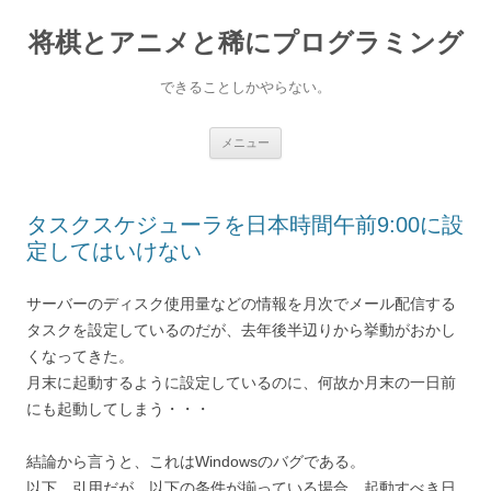
コ
ン
将棋とアニメと稀にプログラミング
テ
ン
ツ
へ
できることしかやらない。
ス
キ
ッ
プ
メニュー
タスクスケジューラを日本時間午前9:00に設
定してはいけない
サーバーのディスク使用量などの情報を月次でメール配信する
タスクを設定しているのだが、去年後半辺りから挙動がおかし
くなってきた。
月末に起動するように設定しているのに、何故か月末の一日前
にも起動してしまう・・・
結論から言うと、これはWindowsのバグである。
以下、引用だが、以下の条件が揃っている場合、起動すべき日