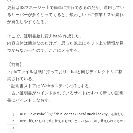
い。
更新はIISマネージャ上で簡単に実行できるのだが、運用してい
るサーバーが多くなってくると、煩わしい上に作業ミスや漏れ
が発生しやすくなる。
そこで、証明書差し変えbatを作成した。
内容自体は簡単なのだけど、思った以上にネット上で情報が見
つからなかったので、ここにメモする。
【前提】
・pfxファイルは既に持っており、batと同じディレクトリに格
納されている。
・証明書ストアは[Webホスティング]にする。
・古い証明書がバインドされているサイトはすべて新しい証明
書にバインドしなおす。
REM Powershellで「dir cert:\LocalMachine\My」を実
REM 新しいもの（差し替えるもの）と古いもの（差し替えられるもの）の