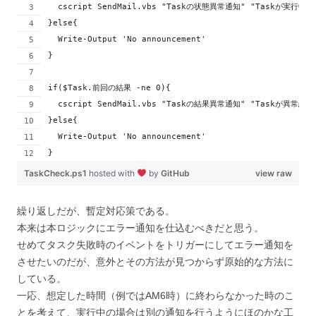
  cscript SendMail.vbs "Taskの状態異常通知" "Tas
}else{
  Write-Output 'No announcement'
}
if($Task.前回の結果 -ne 0){
  cscript SendMail.vbs "Taskの結果異常通知" "Tas
}else{
  Write-Output 'No announcement'
}
TaskCheck.ps1
hosted with
by
GitHub
view raw
繰り返しだが、暫定対応策である。
本来は本ロジックにエラー通知を仕込むべきだと思う。
せめてタスク失敗時のイベントをトリガーにしてエラー通知を
させたいのだが、意外とその方法が見つからず原始的な方法に
している。
一応、想定した時間（例ではAM6時）に終わらなかった時のこ
とを考えて、実行中の場合は別の通知を行うようにほのかな工