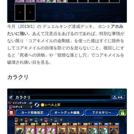
今月（2019/1）の デュエルキング達成デッキ。 ホント
アホみ
たいに強い
。あえて注意点をあげるのであれば、特別な事情が
ない限り「コアキメイルの金剛核」を使った後はすぐに除外を
してコアキメイルの自壊を防ぐのを怠らないこと。後回しにす
ると「死者への供物」や「狡猾な落とし穴」でコアキメイルを
破壊され痛い目を見る。
カラクリ