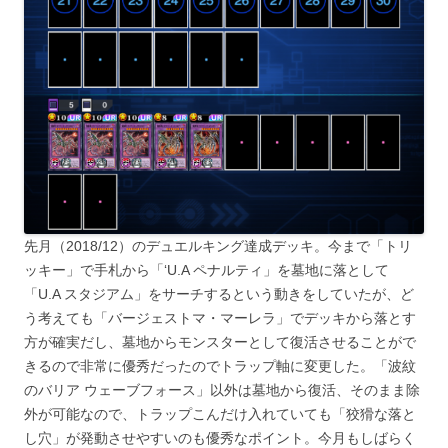
先月（2018/12）のデュエルキング達成デッキ。今まで「トリ
ッキー」で手札から「‘U.A ペナルティ」を墓地に落として
「U.A スタジアム」をサーチするという動きをしていたが、ど
う考えても「バージェストマ・マーレラ」でデッキから落とす
方が確実だし、墓地からモンスターとして復活させることがで
きるので非常に優秀だったのでトラップ軸に変更した。「波紋
のバリア ウェーブフォース」以外は墓地から復活、そのまま除
外が可能なので、トラップこんだけ入れていても「狡猾な落と
し穴」が発動させやすいのも優秀なポイント。今月もしばらく