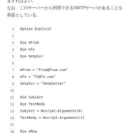
定すればよい。
なお、このサーバーから利用できるSMTPサーバがあることを
前提としている。
Option Explicit
Dim mFrom
Dim mTo
Dim SmtpSvr
mFrom = "From@From.com"
mTo = "To@To.com"
SmtpSvr = "SmtpServer"
Dim Subject
Dim TextBody
Subject = Wscript.Arguments(0)
TextBody = Wscript.Arguments(1)
Dim oMsg