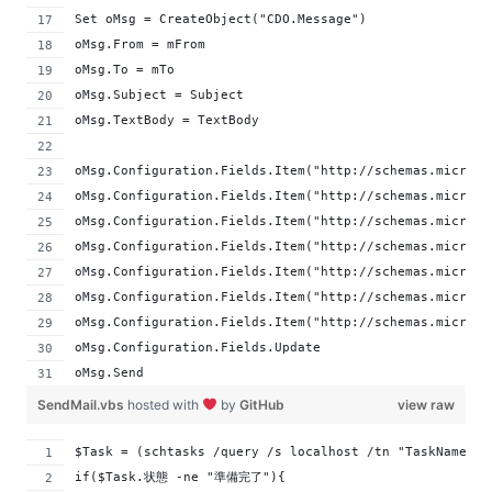
Set oMsg = CreateObject("CDO.Message")
oMsg.From = mFrom
oMsg.To = mTo
oMsg.Subject = Subject
oMsg.TextBody = TextBody
oMsg.Configuration.Fields.Item("http://schemas.microso
oMsg.Configuration.Fields.Item("http://schemas.microso
oMsg.Configuration.Fields.Item("http://schemas.microso
oMsg.Configuration.Fields.Item("http://schemas.microso
oMsg.Configuration.Fields.Item("http://schemas.microso
oMsg.Configuration.Fields.Item("http://schemas.microso
oMsg.Configuration.Fields.Item("http://schemas.microso
oMsg.Configuration.Fields.Update
oMsg.Send
SendMail.vbs
hosted with
by
GitHub
view raw
$Task = (schtasks /query /s localhost /tn "TaskName" /
if($Task.状態 -ne "準備完了"){