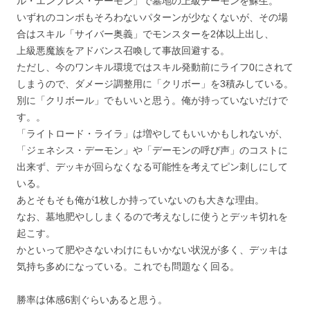
ル・エンプレス・デーモン」で墓地の上級デーモンを蘇生。
いずれのコンボもそろわないパターンが少なくないが、その場
合はスキル「サイバー奥義」でモンスターを2体以上出し、
上級悪魔族をアドバンス召喚して事故回避する。
ただし、今のワンキル環境ではスキル発動前にライフ0にされて
しまうので、ダメージ調整用に「クリボー」を3積みしている。
別に「クリボール」でもいいと思う。俺が持っていないだけで
す。。
「ライトロード・ライラ」は増やしてもいいかもしれないが、
「ジェネシス・デーモン」や「デーモンの呼び声」のコストに
出来ず、デッキが回らなくなる可能性を考えてピン刺しにして
いる。
あとそもそも俺が1枚しか持っていないのも大きな理由。
なお、墓地肥やししまくるので考えなしに使うとデッキ切れを
起こす。
かといって肥やさないわけにもいかない状況が多く、デッキは
気持ち多めになっている。これでも問題なく回る。
勝率は体感6割ぐらいあると思う。