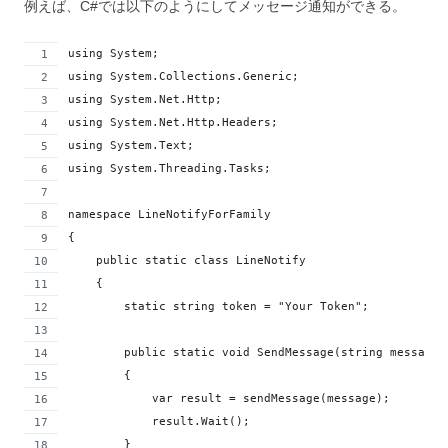
例えば、C#では以下のようにしてメッセージ通知ができる。
using System;
using System.Collections.Generic;
using System.Net.Http;
using System.Net.Http.Headers;
using System.Text;
using System.Threading.Tasks;
namespace LineNotifyForFamily
{
    public static class LineNotify
    {
        static string token = "Your Token";
        public static void SendMessage(string message)
        {
            var result = sendMessage(message);
            result.Wait();
        }