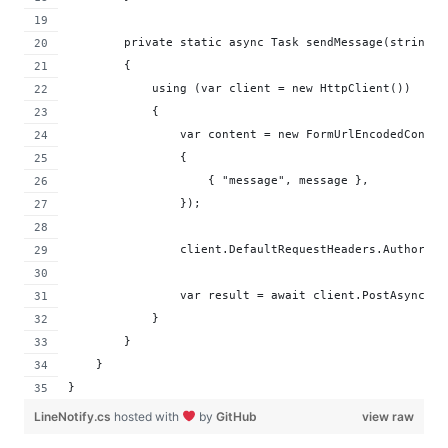
        private static async Task sendMessage(string m
        {
            using (var client = new HttpClient())
            {
                var content = new FormUrlEncodedConten
                {
                    { "message", message },
                });
                client.DefaultRequestHeaders.Authoriza
                var result = await client.PostAsync("h
            }
        }
    }
}
LineNotify.cs
hosted with
by
GitHub
view raw